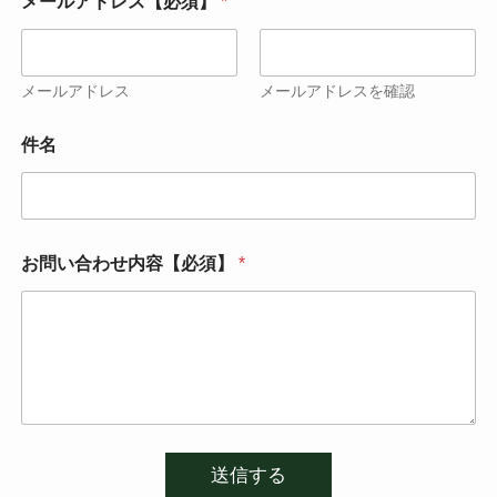
問
メールアドレス【必須】
*
い
合
わ
せ
メールアドレス
メールアドレスを確認
内
容
件名
【
必
須
】
件
名
お問い合わせ内容【必須】
*
送信する