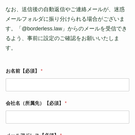
なお、送信後の自動返信やご連絡メールが、迷惑
メールフォルダに振り分けられる場合がございま
す。「@borderless.law」からのメールを受信でき
るよう、事前に設定のご確認をお願いいたしま
す。
メ
お名前【必須】
*
ー
ル
ア
ド
レ
ス
会社名（所属先）【必須】
*
【
必
須
】
お