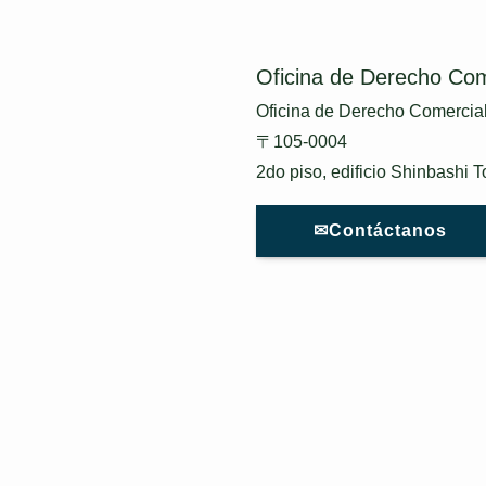
Oficina de Derecho Com
Oficina de Derecho Comercial
〒105-0004
2do piso, edificio Shinbashi 
✉Contáctanos
oficina
Presentación del abogado
Contenido empresarial
columna
©
Oficina de Derecho Comercial Sin Fronteras