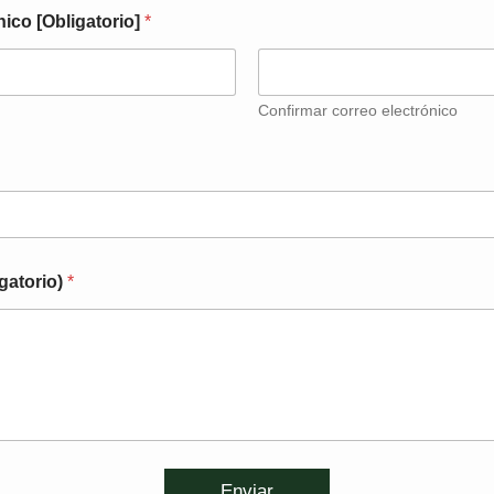
nico [Obligatorio]
*
Confirmar correo electrónico
igatorio)
*
Enviar