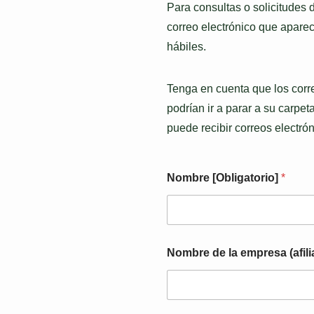
Para consultas o solicitudes 
correo electrónico que aparec
hábiles.
Tenga en cuenta que los corr
podrían ir a parar a su carp
puede recibir correos electró
【
Nombre [Obligatorio]
*
r
e
q
u
e
r
Nombre de la empresa (afili
i
d
o
】
D