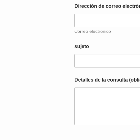
i
Dirección de correo electró
r
e
c
c
Correo electrónico
i
ó
sujeto
n
c
o
n
s
u
Detalles de la consulta (obl
l
t
a