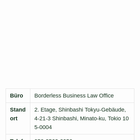
u
n
d
e
n
)
Büro
Borderless Business Law Office
Stand
2. Etage, Shinbashi Tokyu-Gebäude,
ort
4-21-3 Shinbashi, Minato-ku, Tokio 10
5-0004