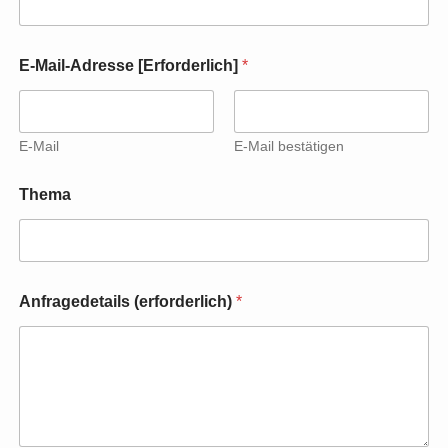
E-Mail-Adresse [Erforderlich]
*
E-Mail
E-Mail bestätigen
Thema
E
Anfragedetails (erforderlich)
*
-
M
a
i
l
-
A
d