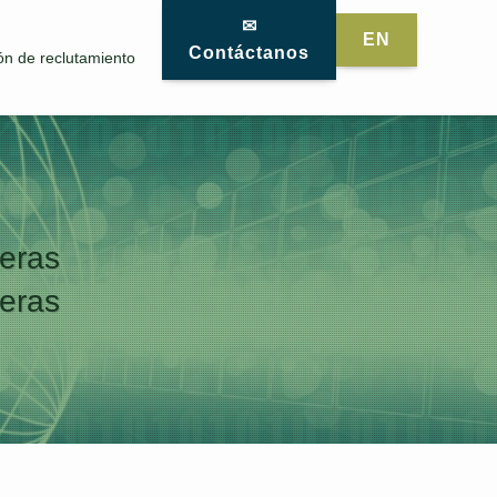
✉
EN
Contáctanos
ón de reclutamiento
teras
teras