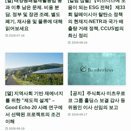
[열] 태양광패널재활용법 통
[칼럼 집필] 【비즈니스에 도
과 이후 남은 문제. 비용 분
움이 되는 ESG 전략】 제33
담, 정부 및 장관 조례, 별도
회 말레이시아 탈탄소 정책
폐기, 재사용 및 물류에 대해
의 현재지-NETR과 국가 배
읽어보세요
출량 거래 정책, CCUS법의
최신 정리
2026-07-18
2026-06-24
[열] 지역사회 기반 재에너지
【공지】주식회사 미츠우로
를 위한 "제도적 설계" –
코 그룹 홀딩스 보결 감사 등
Good Echo 20 사례 연구에
위원인 이사 선임의 보고
서 선택된 프로젝트의 조건
2026-06-17
이해
2026-06-19