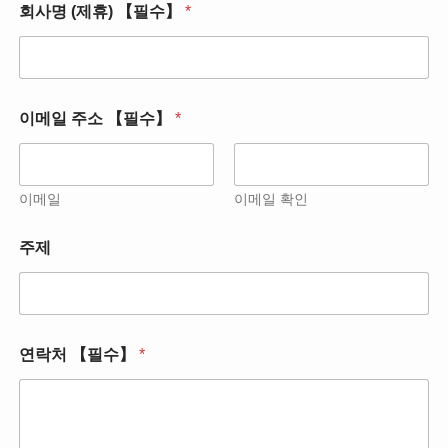
회사명 (제휴) 【필수】
*
소
【
필
수
】
【
이메일 주소 【필수】
*
필
수
】
이메일
이메일 확인
주제
연락처 【필수】
*