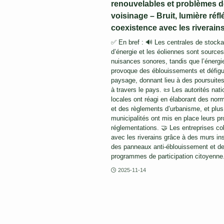
renouvelables et problèmes d
voisinage – Bruit, lumière réfl
coexistence avec les riverain
✅ En bref : 🔊 Les centrales de stock
d’énergie et les éoliennes sont source
nuisances sonores, tandis que l’énergie
provoque des éblouissements et défigu
paysage, donnant lieu à des poursuites 
à travers le pays. 📜 Les autorités nati
locales ont réagi en élaborant des norm
et des règlements d’urbanisme, et plu
municipalités ont mis en place leurs p
réglementations. 🤝 Les entreprises co
avec les riverains grâce à des murs in
des panneaux anti-éblouissement et d
programmes de participation citoyenne
2025-11-14