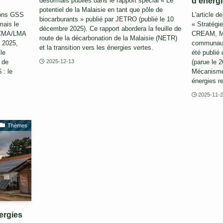
d’énergi
désormais publiés dans le rapport spécial « Le
potentiel de la Malaisie en tant que pôle de
ions GSS
L'article d
biocarburants » publié par JETRO (publié le 10
mais le
« Stratégi
décembre 2025). Ce rapport abordera la feuille de
’ICMA/LMA
CREAM, Mé
route de la décarbonation de la Malaisie (NETR)
e 2025,
communauta
et la transition vers les énergies vertes.
le
été publié 
 de
(parue le 2
2025-12-13
 : le
Mécanisme
énergies r
2025-11-
Thèmes
ergies