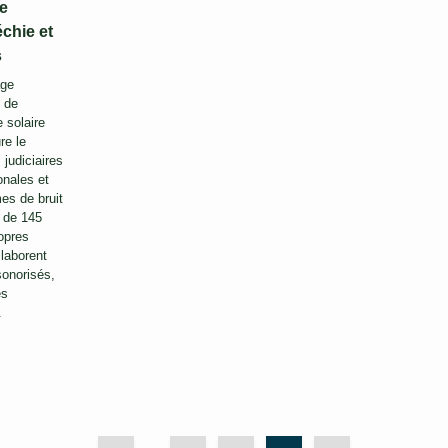
e
échie et
s
age
s de
 solaire
re le
judiciaires
onales et
es de bruit
s de 145
ropres
llaborent
sonorisés,
es
.