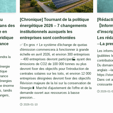
au
[Chronique] Tournant de la politique
[Rédact
dans des
énergétique 2026 – 7 changements
【Inform
e en
institutionnels auxquels les
d'inscri
uridique
entreprises sont confrontées
Les réda
nance
─La prem
✅ En gros ⚡ Le système d'échange de quotas
d'émission commencera à fonctionner à grande
Les inform
échelle en avril 2026, et environ 300 entreprises
(publiées 
endra la
～400 entreprises devront participer🏭 ayant des
contributio
émissions de CO2 de 100 000 tonnes ou plus
Du domaine 
énergie
devront fixer des objectifs pour l'introduction de
anglais ─la
tique
centrales solaires sur les toits, et environ 12 000
https://sto
inance
entreprises désignées devront fixer des objectifs
Dans cet a
énergies
Révision majeure de la loi sur la conservation de
croissante 
ne énorme
l'énergie🔋 Marché d'ajustement de l'offre et de la
s, tandis
2026-01-
demande ouvert aux ressources à basse
angers,
pression...
2026-01-10