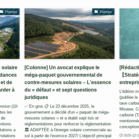
Thèmes
Thèmes
 solaire
[Colonne] Un avocat explique le
[Rédact
ndances
méga-paquet gouvernemental de
【Straté
et de
contre-mesures solaires – L'essence
entrepri
arder à
du « défaut » et sept questions
L'édition m
juridiques
(publiée l
taxe carbo
ension (10-
✅ En gros 📋 Le 23 décembre 2025, le
Misawa. Ce
tes les
gouvernement a décidé d'un « paquet de méga-
carbone (T
 de
mesures solaires » et a établi sept lois et
mentionnée
ntions
réglementations pour renforcer la réglementation
conception 
tations a
🏛️ ADAPTÉE à l'énergie solaire commerciale au
olations
sol à partir de l'exercice 2027/ L'objectif principal
2025-12-