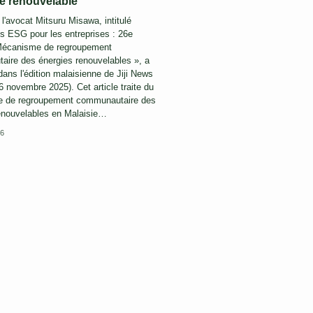
e renouvelable
e l'avocat Mitsuru Misawa, intitulé
es ESG pour les entreprises : 26e
canisme de regroupement
ire des énergies renouvelables », a
dans l'édition malaisienne de Jiji News
6 novembre 2025). Cet article traite du
 de regroupement communautaire des
enouvelables en Malaisie…
26