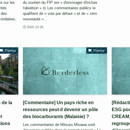
oi sur les
du soutien du FIP est « d'envisager d'inclure
ités
l'abolition » ⚖️ Les commentaires publics le
 des
qualifient de « voie par défaut » et de « zéro
condaires,
nouveauté »...
2025-12-26
Thèmes
Thèmes
 de la
[Commentaire] Un pays riche en
[Rédacti
ressources peut-il devenir un pôle
ESG pour
t
des biocarburants (Malaisie) ?
CREAM,
tions
regroup
Les commentaires de Mitsuru Misawa sont