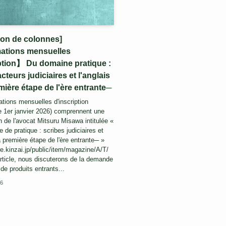
ion de colonnes]
ations mensuelles
ption】 Du domaine pratique :
cteurs judiciaires et l'anglais
ière étape de l'ère entrante─
ations mensuelles d'inscription
le 1er janvier 2026) comprennent une
n de l'avocat Mitsuru Misawa intitulée «
de pratique : scribes judiciaires et
 première étape de l'ère entrante─ »
re.kinzai.jp/public/item/magazine/A/T/
rticle, nous discuterons de la demande
de produits entrants...
06