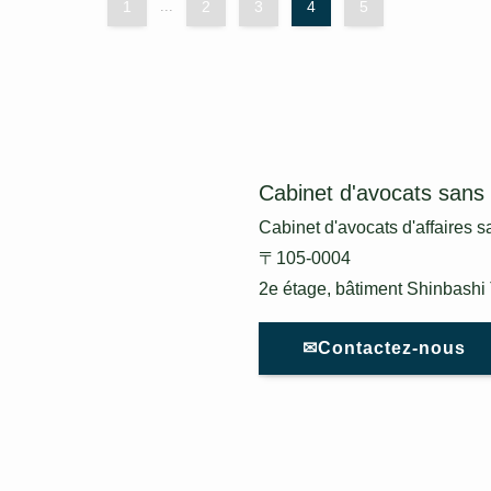
1
...
2
3
4
5
Cabinet d'avocats sans 
Cabinet d'avocats d'affaires s
〒105-0004
2e étage, bâtiment Shinbashi 
✉Contactez-nous