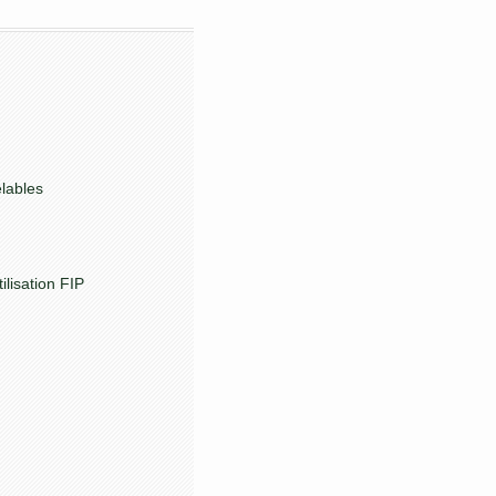
elables
lisation FIP