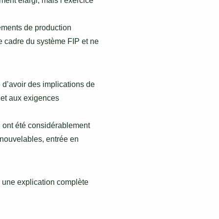
ent élargi, mais l’exercice
ments de production
le cadre du système FIP et ne
e d’avoir des implications de
e et aux exigences
ion ont été considérablement
enouvelables, entrée en
r une explication complète