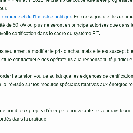
ème FIP en avril 2022, le champ de couverture a été progressivem
eur.
ommerce et de l'Industrie politique
En conséquence, les équipe
ité de 50 kW ou plus ne seront en principe autorisés que dans 
velle certification dans le cadre du système FIT.
as seulement à modifier le prix d’achat, mais elle est susceptibl
ructure contractuelle des opérateurs à la responsabilité juridiqu
ccorder l’attention voulue au fait que les exigences de certificat
a loi révisée sur les mesures spéciales relatives aux énergies r
de nombreux projets d’énergie renouvelable, je voudrais fourni
ordés dans la pratique.