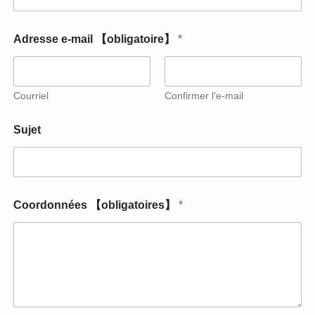
b
l
i
Adresse e-mail 【obligatoire】
*
g
a
t
o
Courriel
Confirmer l'e-mail
i
r
e
Sujet
】
Coordonnées 【obligatoires】
*