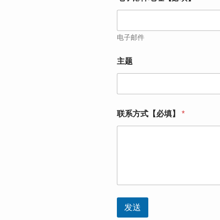
电子邮件
联
主题
系
方
式
【
必
填
联系方式【必填】
*
】
*
【
必
填
】
发送