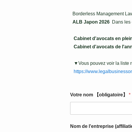
Borderless Management Law F
ALB Japon 2026 
 Dans les 
 Cabinet d'avocats en plei
 Cabinet d'avocats de l'an
 ▼Vous pouvez voir la liste r
 https://www.legalbusinesso
【
Votre nom 【obligatoire】
*
o
b
l
i
g
a
Nom de l'entreprise (affilia
t