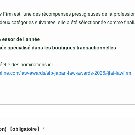
irm est l'une des récompenses prestigieuses de la profession 
deux catégories suivantes, elle a été sélectionnée comme finalis
n essor de l'année 
née spécialisé dans les boutiques transactionnelles 
éelle des nominations ici. 
nline.com/law-awards/alb-japan-law-awards-2026#jlaf-lawfirm 
tion) 【obligatoire】
*