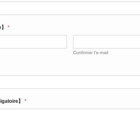
re】
*
Confirmer l'e-mail
ligatoire】
*