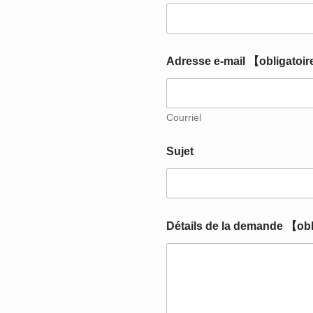
o
i
r
e
】
Adresse e-mail 【obligatoi
【
o
b
l
Courriel
i
g
Sujet
a
t
o
i
r
e
Détails de la demande 【ob
】
d
e
m
a
n
d