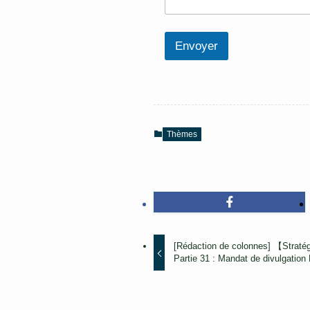
e
Envoyer
Thèmes
[Rédaction de colonnes] 【Straté
Partie 31 : Mandat de divulgation