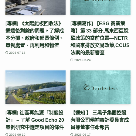
[專欄] 《太陽能板回收法》
[專欄寫作] 【ESG 商業策
通過後剩餘的問題。了解成
略】第 33 部分:馬來西亞脫
本分攤、政府和部長條例、
碳政策的當前位置—NETR
單獨處置、再利用和物流
和國家排放交易政策,CCUS
法案的最新審查
2026-07-18
2026-06-24
[專欄] 社區再能源「制度設
【通知 】 三黑子集團控股
計」 – 了解 Good Echo 20
有限公司候補審計委員會成
案例研究中選定項目的條件
員兼董事任命報告
2026-06-19
2026-06-17