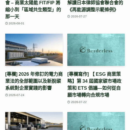
會 – 商業太陽能 FIT/FIP 將
解讀日本律師協會聯合會的
縮小到「區域共生類型」的
《再能源調整示範條例》
那一天
2026-07-27
2026-08-01
[專欄] 2026 年修訂的電力商
[專欄寫作] 【 ESG 商業策
業法的全部範圍以及新脫碳
略】第 34 屆國家碳市場政
系統對企業實踐的影響
策和 ETS 倡議—如何從自
願市場轉向合規市場
2026-07-24
2026-07-22