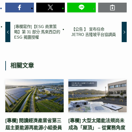
[專欄寫作]【ESG 商業策
【公告 】 宣布任命
略】第 31 部分:馬來西亞的
JETRO 吉隆坡平台協調員
ESG 揭露授權
相關文章
[專欄] 閱讀經濟產業省第三
[專欄] 大型太陽能法規尚未
屆主要能源再能源小組委員
成為「屋頂」 – 從實務角度