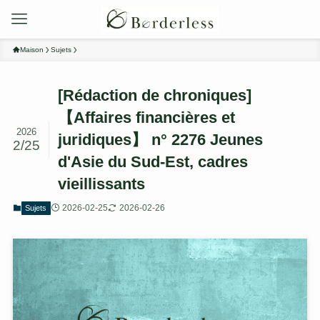
Maison
Sujets
[Rédaction de chroniques]
【Affaires financières et
2026
juridiques】 n° 2276 Jeunes
2/25
d'Asie du Sud-Est, cadres
vieillissants
2026-02-25
2026-02-26
Sujets