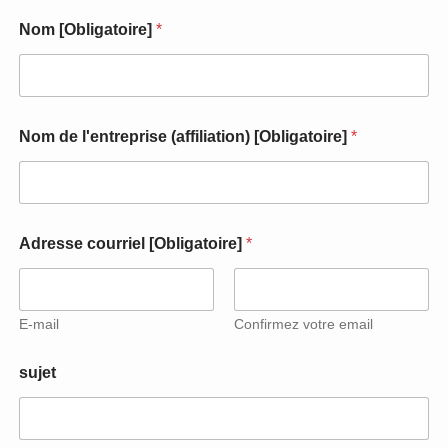
Nom [Obligatoire]
*
Nom de l'entreprise (affiliation) [Obligatoire]
*
l
Adresse courriel [Obligatoire]
*
a
e
-
m
a
E-mail
Confirmez votre email
i
l
sujet
[
O
b
l