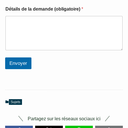
i
g
Détails de la demande (obligatoire)
*
a
t
o
i
r
e
]
Envoyer
Sujets
Partagez sur les réseaux sociaux ici