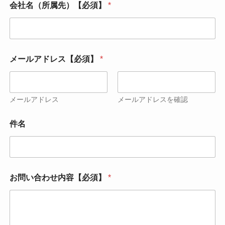
会社名（所属先）【必須】
*
*
メールアドレス【必須】
*
件
名
お
名
前
メールアドレス
メールアドレスを確認
【
必
件名
須
】
お問い合わせ内容【必須】
*