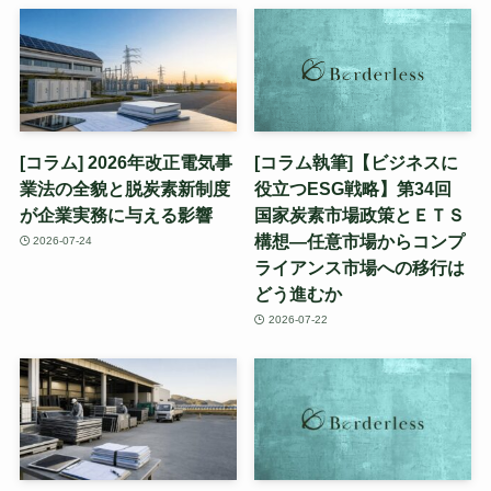
[コラム] 2026年改正電気事
[コラム執筆]【ビジネスに
業法の全貌と脱炭素新制度
役立つESG戦略】第34回
が企業実務に与える影響
国家炭素市場政策とＥＴＳ
構想—任意市場からコンプ
2026-07-24
ライアンス市場への移行は
どう進むか
2026-07-22