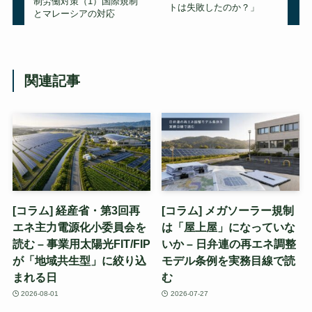
制労働対策（1）国際規制
トは失敗したのか？」
とマレーシアの対応
関連記事
[コラム] 経産省・第3回再
[コラム] メガソーラー規制
エネ主力電源化小委員会を
は「屋上屋」になっていな
読む – 事業用太陽光FIT/FIP
いか – 日弁連の再エネ調整
が「地域共生型」に絞り込
モデル条例を実務目線で読
まれる日
む
2026-08-01
2026-07-27