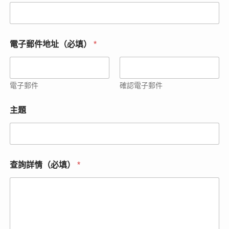
電子郵件地址（必填）
*
電子郵件
確認電子郵件
主題
姓
查詢詳情（必填）
*
名
（
必
填
）
公
司