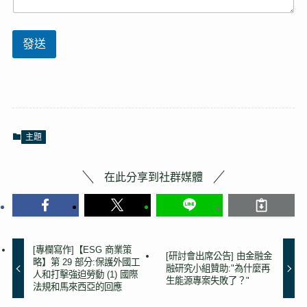
名
稱
（
發送
隸
屬
關
係
【
】
必
填
主題
*
在此分享到社群媒體
[專欄寫作]【ESG 商業策
[研討會出席公告] 由金融金
略】第 29 部分:保護外國工
融研究小組贊助:"為什麼再
人和打擊強迫勞動 (1) 國際
生能源專案失敗了？"
法規和馬來西亞的回應