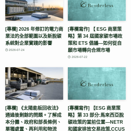
[專欄] 2026 年修訂的電力商
[專欄寫作] 【 ESG 商業策
業法的全部範圍以及新脫碳
略】第 34 屆國家碳市場政
系統對企業實踐的影響
策和 ETS 倡議—如何從自
願市場轉向合規市場
2026-07-24
2026-07-22
[專欄] 《太陽能板回收法》
[專欄寫作] 【ESG 商業策
通過後剩餘的問題。了解成
略】第 33 部分:馬來西亞脫
本分攤、政府和部長條例、
碳政策的當前位置—NETR
單獨處置、再利用和物流
和國家排放交易政策,CCUS