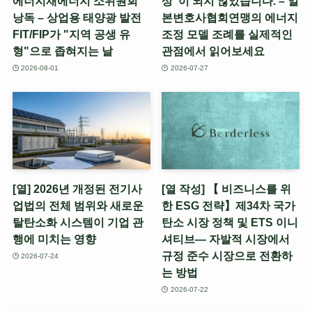
에너지재에너지 소위원회
상"이 되지 않았습니다. – 일
낭독 – 상업용 태양광 발전
본변호사협회연맹의 에너지
FIT/FIP가 "지역 공생 유
조정 모델 조례를 실제적인
형"으로 좁혀지는 날
관점에서 읽어보세요
2026-08-01
2026-07-27
[열] 2026년 개정된 전기사
[열 작성] 【 비즈니스를 위
업법의 전체 범위와 새로운
한 ESG 전략】제34차 국가
탈탄소화 시스템이 기업 관
탄소 시장 정책 및 ETS 이니
행에 미치는 영향
셔티브— 자발적 시장에서
규정 준수 시장으로 전환하
2026-07-24
는 방법
2026-07-22