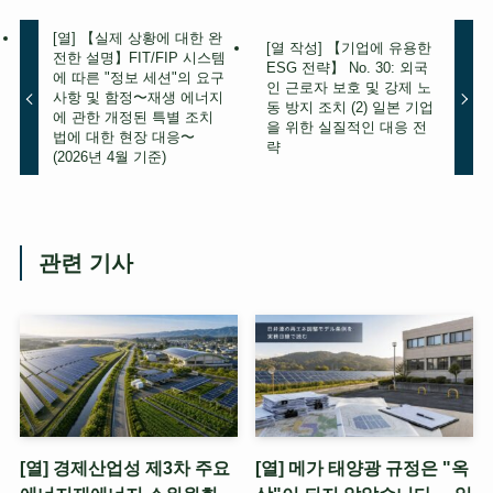
[열] 【실제 상황에 대한 완
[열 작성] 【기업에 유용한
전한 설명】FIT/FIP 시스템
ESG 전략】 No. 30: 외국
에 따른 "정보 세션"의 요구
인 근로자 보호 및 강제 노
사항 및 함정〜재생 에너지
동 방지 조치 (2) 일본 기업
에 관한 개정된 특별 조치
을 위한 실질적인 대응 전
법에 대한 현장 대응〜
략
(2026년 4월 기준)
관련 기사
[열] 경제산업성 제3차 주요
[열] 메가 태양광 규정은 "옥