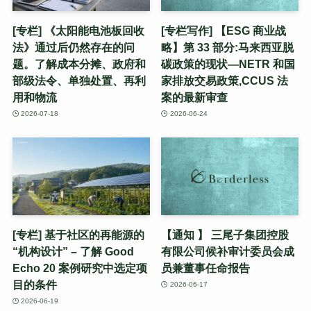
[专栏] 《太阳能电池板回收
[专栏写作] 【ESG 商业战
法》通过后仍然存在的问
略】第 33 部分:马来西亚脱
题。了解成本分摊、政府和
碳政策的现状—NETR 和国
部级法令、单独处置、再利
家排放交易政策,CCUS 法
用和物流
案的最新审查
2026-07-18
2026-06-24
[专栏] 基于社区的再能源的
【通知 】 三尾子集团控股
“机构设计” – 了解 Good
有限公司候补审计委员会成
Echo 20 案例研究中选定项
员兼董事任命报告
目的条件
2026-06-17
2026-06-19