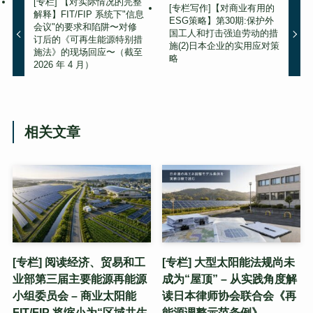
[专栏] 【对实际情况的完整
[专栏写作]【对商业有用的
解释】FIT/FIP 系统下"信息
ESG策略】第30期:保护外
会议"的要求和陷阱〜对修
国工人和打击强迫劳动的措
订后的《可再生能源特别措
施(2)日本企业的实用应对策
施法》的现场回应〜（截至
略
2026 年 4 月）
相关文章
[专栏] 阅读经济、贸易和工
[专栏] 大型太阳能法规尚未
业部第三届主要能源再能源
成为“屋顶” – 从实践角度解
小组委员会 – 商业太阳能
读日本律师协会联合会《再
FIT/FIP 将缩小为“区域共生
能源调整示范条例》