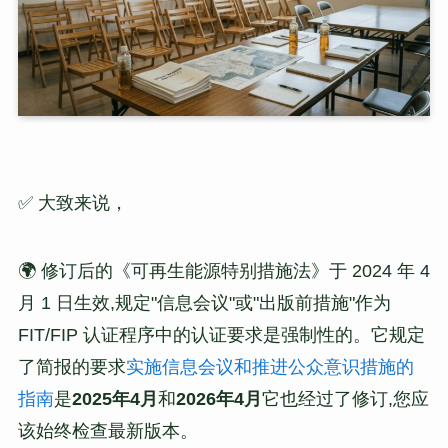
✅ 大致来说，
🌍 修订后的《可再生能源特别措施法》于 2024 年 4
月 1 日生效,规定"信息会议"或"出版前措施"作为
FIT/FIP 认证程序中的认证要求是强制性的。它规定
了简报的要求
实施信息会议和推进公众意识措施的
指南
是
2025年4月
和
2026年4月
它也经过了修订,您应
该始终检查最新版本。