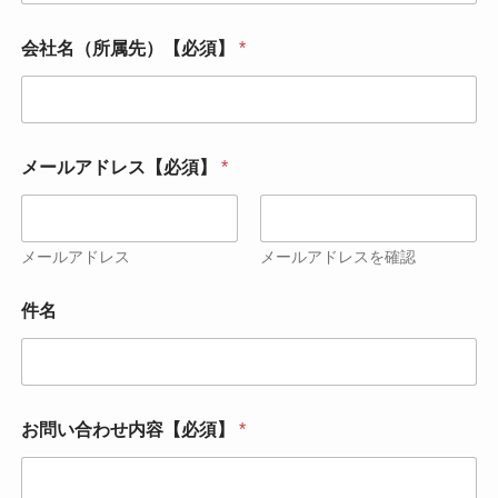
会社名（所属先）【必須】
*
*
メールアドレス【必須】
*
件
名
会
社
名
メールアドレス
メールアドレスを確認
（
所
件名
属
先
）
【
必
須
お問い合わせ内容【必須】
*
】