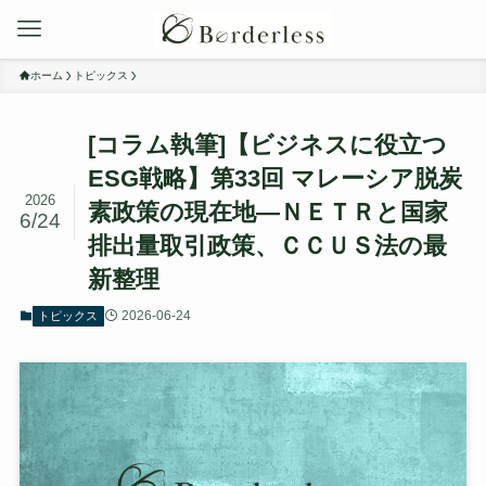
ホーム
トピックス
[コラム執筆]【ビジネスに役立つ
ESG戦略】第33回 マレーシア脱炭
2026
素政策の現在地—ＮＥＴＲと国家
6/24
排出量取引政策、ＣＣＵＳ法の最
新整理
2026-06-24
トピックス