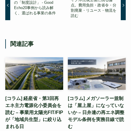
の「制度設計」 - Good
点。費用負担・政省令・分
Echo20事例から読み解
割廃棄・リユース・物流を
く、選ばれる事業の条件
読む
関連記事
[コラム] 経産省・第3回再
[コラム] メガソーラー規制
エネ主力電源化小委員会を
は「屋上屋」になっていな
読む – 事業用太陽光FIT/FIP
いか – 日弁連の再エネ調整
が「地域共生型」に絞り込
モデル条例を実務目線で読
まれる日
む