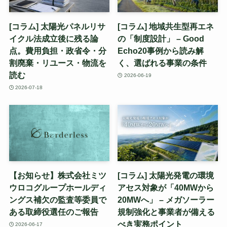
[コラム] 太陽光パネルリサ
[コラム] 地域共生型再エネ
イクル法成立後に残る論
の「制度設計」 – Good
点。費用負担・政省令・分
Echo20事例から読み解
割廃棄・リユース・物流を
く、選ばれる事業の条件
読む
2026-06-19
2026-07-18
【お知らせ】株式会社ミツ
[コラム] 太陽光発電の環境
ウロコグループホールディ
アセス対象が「40MWから
ングス補欠の監査等委員で
20MWへ」 – メガソーラー
ある取締役選任のご報告
規制強化と事業者が備える
べき実務ポイント
2026-06-17