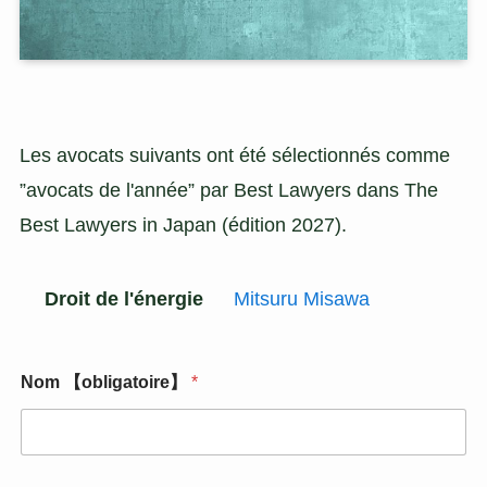
Les avocats suivants ont été sélectionnés comme
”avocats de l'année” par Best Lawyers dans The
Best Lawyers in Japan (édition 2027).
Droit de l'énergie
Mitsuru Misawa
N
Nom 【obligatoire】
*
o
m
S
u
j