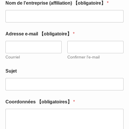
e
Nom de l'entreprise (affiliation) 【obligatoire】
*
t
【
o
b
l
i
Adresse e-mail 【obligatoire】
*
g
a
t
o
Courriel
Confirmer l'e-mail
i
r
Sujet
e
s
】
Coordonnées 【obligatoires】
*