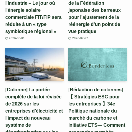
l'Industrie – Le jour où
de la Fédération
l'énergie solaire
japonaise des barreaux
commerciale FIT/FIP sera
pour l'ajustement de la
réduite à un « type
réénergie d'un point de
symbiotique régional »
vue pratique
2026-08-01
2026-07-27
[Colonne] La portée
[Rédaction de colonnes]
complète de la loi révisée
【 Stratégies ESG pour
de 2026 sur les
les entreprises 】34e
entreprises d'électricité et
Politique nationale du
l'impact du nouveau
marché du carbone et
système de
Initiative ETS— Comment
décarbonisation sur les
passer des marchés