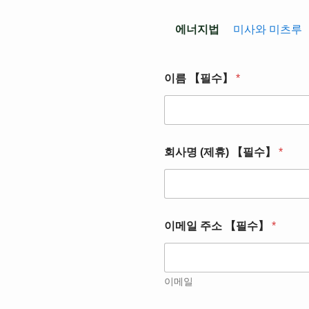
에너지법
미사와 미츠루
*
이름 【필수】
*
(
소
속
처
)
【
회사명 (제휴) 【필수】
*
필
수
】
이메일 주소 【필수】
*
이메일