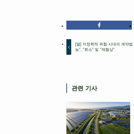
[열] 지정학적 위험 시대의 계약법
능", "취소" 및 "재협상"
관련 기사