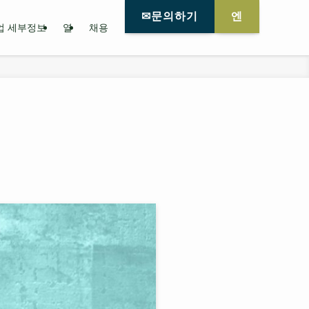
✉문의하기
엔
업 세부정보
열
채용