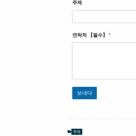
주제
연락처 【필수】
*
보내다
주제