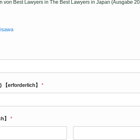
n von Best Lawyers in The Best Lawyers in Japan (Ausgabe 202
Misawa
) 【erforderlich】
*
ich】
*