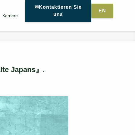
✉Kontaktieren Sie
EN
uns
Karriere
lte Japans』.