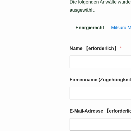
Die folgenden Anwälte wurde
ausgewählt.
Energierecht
Mitsuru 
Name 【erforderlich】
*
(
Firmenname (Zugehörigkeit
Z
u
g
e
h
ö
E-Mail-Adresse 【erforderl
r
i
g
k