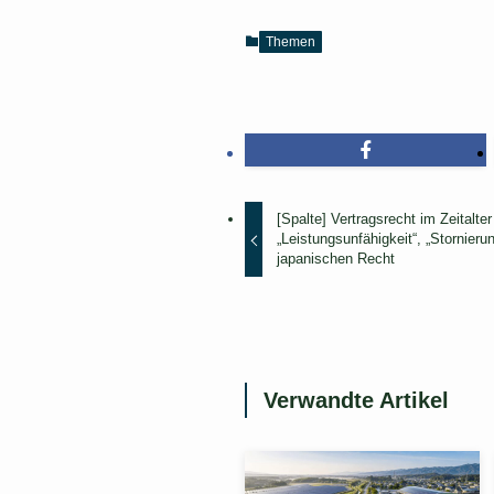
e
r
Themen
l
i
c
h
】
[Spalte] Vertragsrecht im Zeitalter
„Leistungsunfähigkeit“, „Stornier
japanischen Recht
Verwandte Artikel