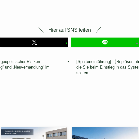
Hier auf SNS teilen
 geopolitischer Risiken –
[Spalteneinführung] 【Repräsentat
ung“ und „Neuverhandlung“ im
die Sie beim Einstieg in das Syst
sollten