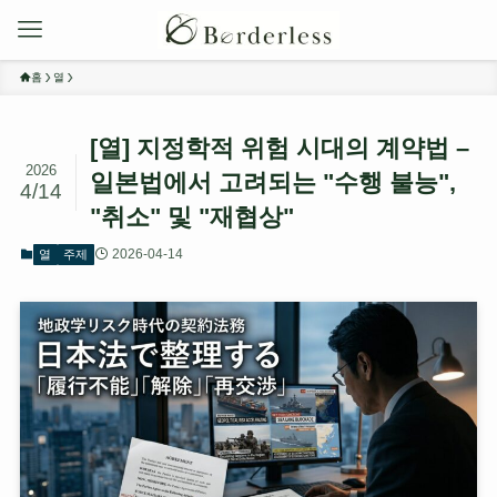
홈
열
[열] 지정학적 위험 시대의 계약법 –
2026
일본법에서 고려되는 "수행 불능",
4/14
"취소" 및 "재협상"
2026-04-14
열
주제