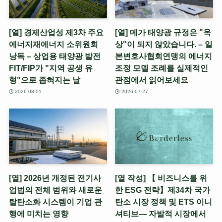
[열] 경제산업성 제3차 주요
[열] 메가 태양광 규정은 "옥
에너지재에너지 소위원회
상"이 되지 않았습니다. – 일
낭독 – 상업용 태양광 발전
본변호사협회연맹의 에너지
FIT/FIP가 "지역 공생 유
조정 모델 조례를 실제적인
형"으로 좁혀지는 날
관점에서 읽어보세요
2026-08-01
2026-07-27
[열] 2026년 개정된 전기사
[열 작성] 【 비즈니스를 위
업법의 전체 범위와 새로운
한 ESG 전략】제34차 국가
탈탄소화 시스템이 기업 관
탄소 시장 정책 및 ETS 이니
행에 미치는 영향
셔티브— 자발적 시장에서