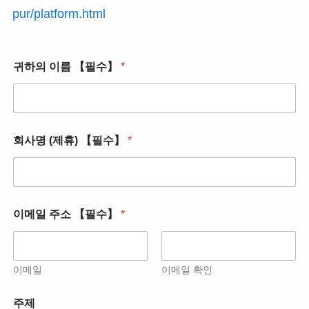
pur/platform.html
귀하의 이름 【필수】
*
건
회사명 (제휴) 【필수】
*
명
【
필
수
】
【
이메일 주소 【필수】
*
필
수
】
이메일
이메일 확인
주제