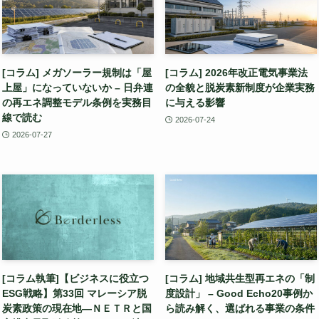
[コラム] メガソーラー規制は「屋
[コラム] 2026年改正電気事業法
上屋」になっていないか – 日弁連
の全貌と脱炭素新制度が企業実務
の再エネ調整モデル条例を実務目
に与える影響
線で読む
2026-07-24
2026-07-27
[コラム執筆]【ビジネスに役立つ
[コラム] 地域共生型再エネの「制
ESG戦略】第33回 マレーシア脱
度設計」 – Good Echo20事例か
炭素政策の現在地—ＮＥＴＲと国
ら読み解く、選ばれる事業の条件