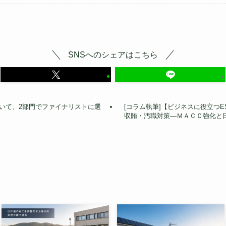
SNSへのシェアはこちら
2026において、2部門でファイナリストに選
[コラム執筆]【ビジネスに役立つE
収賄・汚職対策—ＭＡＣＣ強化と