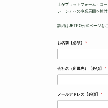
士がプラットフォーム・コー
レーシアへの事業展開を検討
詳細はJETRO公式ページを
会
お名前【必須】
*
社
名
（
所
属
先
会社名（所属先）【必須】
*
）
【
必
須
】
お
メールアドレス【必須】
*
名
前
【