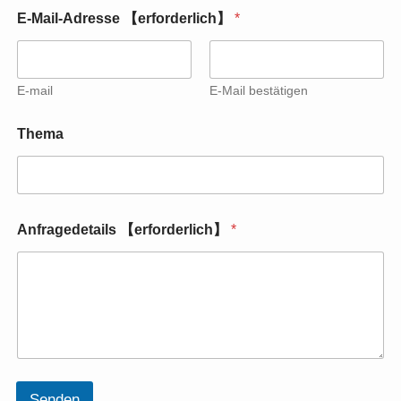
E-Mail-Adresse 【erforderlich】
*
E-mail
E-Mail bestätigen
Thema
*
Anfragedetails 【erforderlich】
*
【
e
r
f
o
r
d
e
r
l
Senden