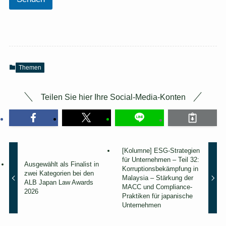
i
c
h
】
[
P
f
l
Themen
i
c
Teilen Sie hier Ihre Social-Media-Konten
h
t
f
e
l
d
[Kolumne] ESG-Strategien
]
für Unternehmen – Teil 32:
Ausgewählt als Finalist in
Korruptionsbekämpfung in
zwei Kategorien bei den
Malaysia – Stärkung der
ALB Japan Law Awards
MACC und Compliance-
2026
Praktiken für japanische
Unternehmen