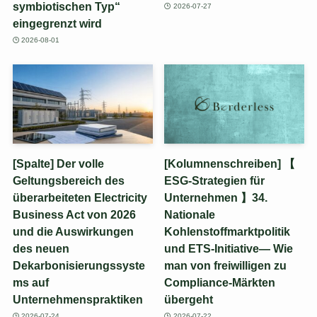
symbiotischen Typ“
2026-07-27
eingegrenzt wird
2026-08-01
[Spalte] Der volle
[Kolumnenschreiben] 【
Geltungsbereich des
ESG-Strategien für
überarbeiteten Electricity
Unternehmen 】34.
Business Act von 2026
Nationale
und die Auswirkungen
Kohlenstoffmarktpolitik
des neuen
und ETS-Initiative— Wie
Dekarbonisierungssyste
man von freiwilligen zu
ms auf
Compliance-Märkten
Unternehmenspraktiken
übergeht
2026-07-24
2026-07-22