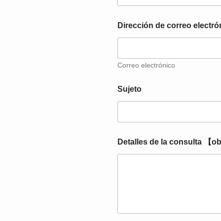
Dirección de correo electr
Correo electrónico
d
Sujeto
e
[
O
b
l
i
Detalles de la consulta 【o
g
a
t
o
r
i
o
]