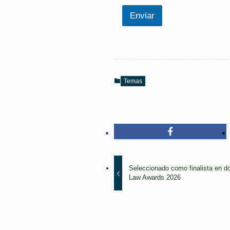
d
e
Enviar
Temas
Seleccionado como finalista en d
Law Awards 2026