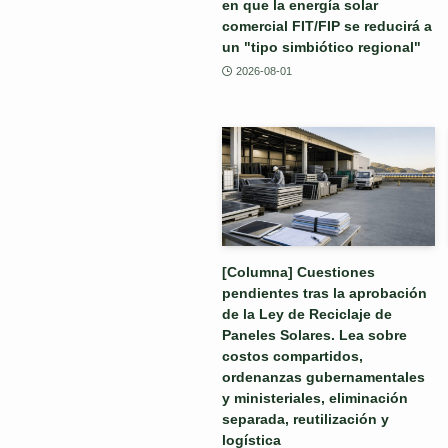
en que la energía solar
comercial FIT/FIP se reducirá a
un "tipo simbiótico regional"
2026-08-01
[Columna] Cuestiones
pendientes tras la aprobación
de la Ley de Reciclaje de
Paneles Solares. Lea sobre
costos compartidos,
ordenanzas gubernamentales
y ministeriales, eliminación
separada, reutilización y
logística