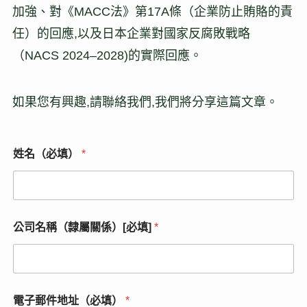
加強、對《MACC法》第17A條（企業防止賄賂的責
任）的回應,以及日本企業對國家反腐敗戰略
（NACS 2024–2028)的實際回應。
如果您有興趣,請聯絡我們,我們將分享這篇文章。
姓名（必填）
*
*
公司名稱（隸屬關係）[必填]
*
姓
名
（
必
填
）
電子郵件地址（必填）
*