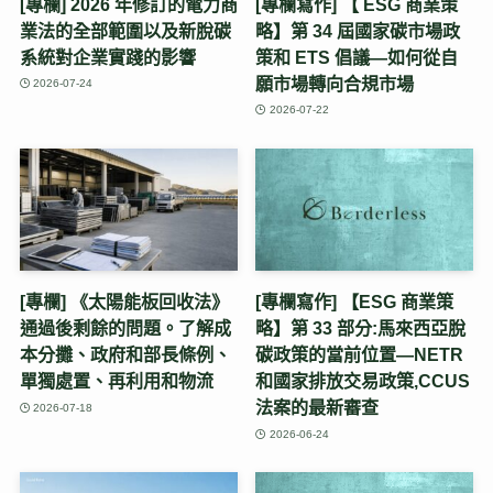
[專欄] 2026 年修訂的電力商
[專欄寫作] 【 ESG 商業策
業法的全部範圍以及新脫碳
略】第 34 屆國家碳市場政
系統對企業實踐的影響
策和 ETS 倡議—如何從自
願市場轉向合規市場
2026-07-24
2026-07-22
[專欄] 《太陽能板回收法》
[專欄寫作] 【ESG 商業策
通過後剩餘的問題。了解成
略】第 33 部分:馬來西亞脫
本分攤、政府和部長條例、
碳政策的當前位置—NETR
單獨處置、再利用和物流
和國家排放交易政策,CCUS
法案的最新審查
2026-07-18
2026-06-24