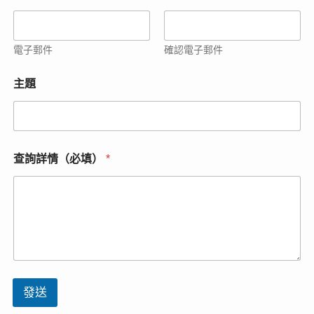
電
子
郵
件
電子郵件
確認電子郵件
地
址
（
主題
必
填
）
查詢詳情（必填）
*
發送