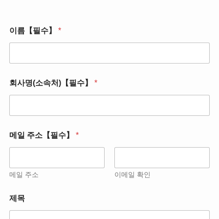
이름【필수】
*
회사명(소속처)【필수】
*
회
메일 주소【필수】
*
사
명
(
소
속
메일 주소
이메일 확인
처
)
제목
【
필