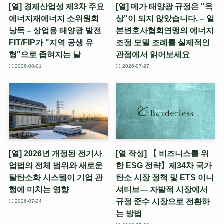
[열] 경제산업성 제3차 주요
[열] 메가 태양광 규정은 "옥
에너지재에너지 소위원회
상"이 되지 않았습니다. – 일
낭독 – 상업용 태양광 발전
본변호사협회연맹의 에너지
FIT/FIP가 "지역 공생 유
조정 모델 조례를 실제적인
형"으로 좁혀지는 날
관점에서 읽어보세요
2026-08-01
2026-07-27
[열] 2026년 개정된 전기사
[열 작성] 【 비즈니스를 위
업법의 전체 범위와 새로운
한 ESG 전략】제34차 국가
탈탄소화 시스템이 기업 관
탄소 시장 정책 및 ETS 이니
행에 미치는 영향
셔티브— 자발적 시장에서
규정 준수 시장으로 전환하
2026-07-24
는 방법