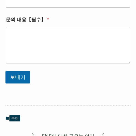
수
】
주
소
문의 내용【필수】
*
【
필
수
】
내
용
【
필
수
】
보내기
주제