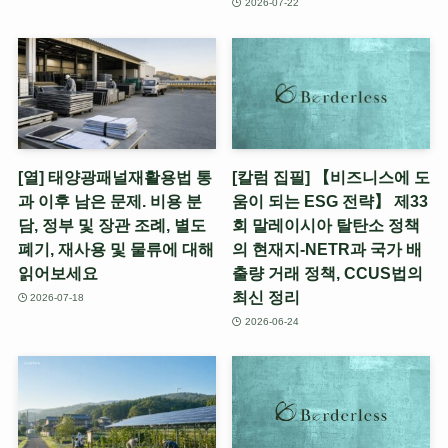
2026-07-22
[열] 태양광패널재활용법 통
[칼럼 집필] 【비즈니스에 도
과 이후 남은 문제. 비용 분
움이 되는 ESG 전략】 제33
담, 정부 및 장관 조례, 별도
회 말레이시아 탈탄소 정책
폐기, 재사용 및 물류에 대해
의 현재지-NETR과 국가 배
읽어보세요
출량 거래 정책, CCUS법의
최신 정리
2026-07-18
2026-06-24