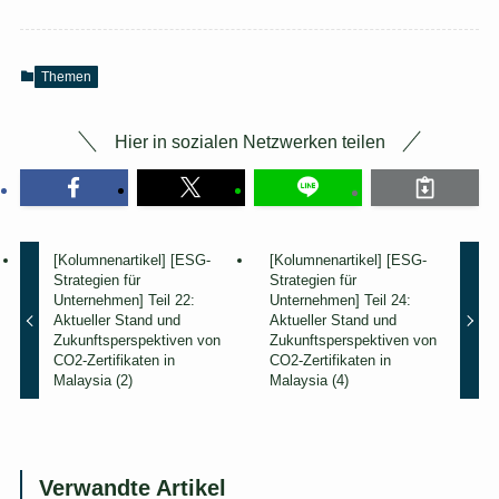
i
c
h
)
Themen
Hier in sozialen Netzwerken teilen
[Kolumnenartikel] [ESG-
[Kolumnenartikel] [ESG-
Strategien für
Strategien für
Unternehmen] Teil 22:
Unternehmen] Teil 24:
Aktueller Stand und
Aktueller Stand und
Zukunftsperspektiven von
Zukunftsperspektiven von
CO2-Zertifikaten in
CO2-Zertifikaten in
Malaysia (2)
Malaysia (4)
Verwandte Artikel