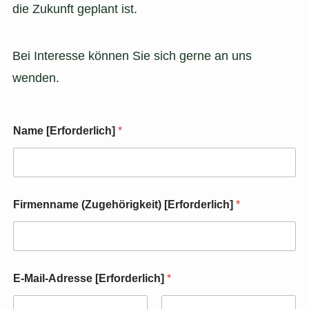
die Zukunft geplant ist.
Bei Interesse können Sie sich gerne an uns
wenden.
(
Name [Erforderlich]
*
e
r
f
o
r
d
Firmenname (Zugehörigkeit) [Erforderlich]
*
e
r
l
i
c
h
E-Mail-Adresse [Erforderlich]
*
)
[