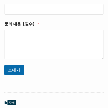
*
문의 내용【필수】
*
회
사
명
(
소
속
처
)
【
필
보내기
수
】
문
의
주제