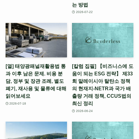
는 방법
2026-07-22
[열] 태양광패널재활용법 통
[칼럼 집필] 【비즈니스에 도
과 이후 남은 문제. 비용 분
움이 되는 ESG 전략】 제33
담, 정부 및 장관 조례, 별도
회 말레이시아 탈탄소 정책
폐기, 재사용 및 물류에 대해
의 현재지-NETR과 국가 배
읽어보세요
출량 거래 정책, CCUS법의
최신 정리
2026-07-18
2026-06-24