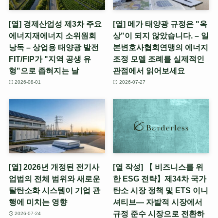
[열] 경제산업성 제3차 주요
[열] 메가 태양광 규정은 "옥
에너지재에너지 소위원회
상"이 되지 않았습니다. – 일
낭독 – 상업용 태양광 발전
본변호사협회연맹의 에너지
FIT/FIP가 "지역 공생 유
조정 모델 조례를 실제적인
형"으로 좁혀지는 날
관점에서 읽어보세요
2026-08-01
2026-07-27
[열] 2026년 개정된 전기사
[열 작성] 【 비즈니스를 위
업법의 전체 범위와 새로운
한 ESG 전략】제34차 국가
탈탄소화 시스템이 기업 관
탄소 시장 정책 및 ETS 이니
행에 미치는 영향
셔티브— 자발적 시장에서
규정 준수 시장으로 전환하
2026-07-24