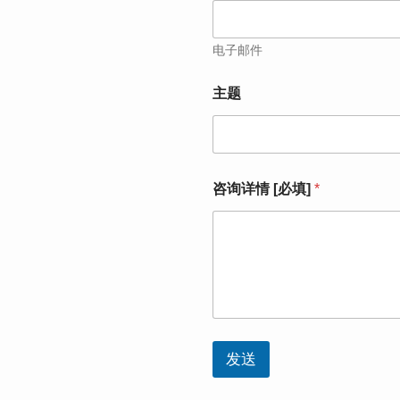
[
必
填
电子邮件
]
主题
咨询详情 [必填]
*
发送