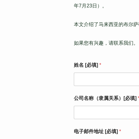
年7月23日）。
本文介绍了马来西亚的布尔萨
如果您有兴趣，请联系我们。
姓名 [必填]
*
咨
公司名称（隶属关系）[必填]
询
详
情
咨
询
详
电子邮件地址 [必填]
*
情