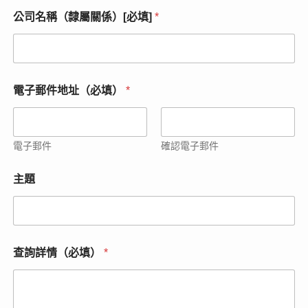
公司名稱（隸屬關係）[必填]
*
電子郵件地址（必填）
*
電子郵件
確認電子郵件
電
主題
子
郵
件
地
址
（
查詢詳情（必填）
*
必
填
）
電