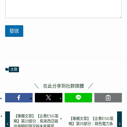
子
郵
件
地
址
（
發送
必
填
）
電
子
郵
件
主題
地
址
（
在此分享到社群媒體
必
填
）
【專欄文章】【企業ESG策
【專欄文章】【企業ESG策
略】第23部分：馬來西亞碳
略】第25部分：綠色電力系
信用額的現況與未來展望