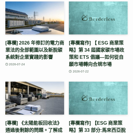
[專欄] 2026 年修訂的電力商
[專欄寫作] 【 ESG 商業策
業法的全部範圍以及新脫碳
略】第 34 屆國家碳市場政
系統對企業實踐的影響
策和 ETS 倡議—如何從自
願市場轉向合規市場
2026-07-24
2026-07-22
[專欄] 《太陽能板回收法》
[專欄寫作] 【ESG 商業策
通過後剩餘的問題。了解成
略】第 33 部分:馬來西亞脫