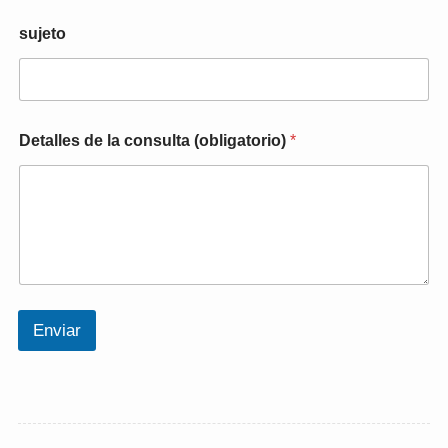
sujeto
c
Detalles de la consulta (obligatorio)
*
o
n
s
u
l
t
a
N
o
m
Enviar
b
r
e
d
e