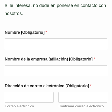
Si le interesa, no dude en ponerse en contacto con
nosotros.
D
Nombre [Obligatorio]
*
e
t
a
l
l
e
Nombre de la empresa (afiliación) [Obligatorio]
*
s
c
o
n
t
a
Dirección de correo electrónico [Obligatorio]
*
c
t
o
d
Correo electrónico
Confirmar correo electrónico
e