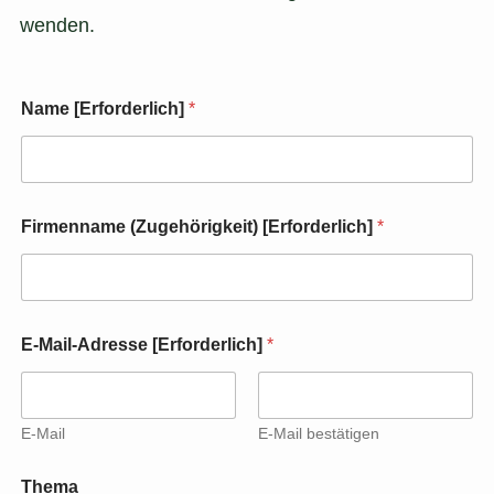
wenden.
Name [Erforderlich]
*
Firmenname (Zugehörigkeit) [Erforderlich]
*
【
E-Mail-Adresse [Erforderlich]
*
E
r
f
o
r
E-Mail
E-Mail bestätigen
d
e
Thema