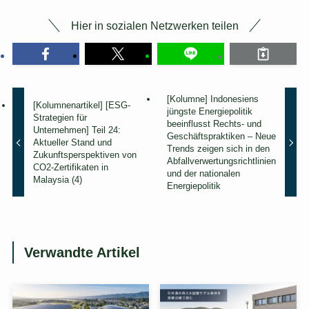
o
r
Hier in sozialen Netzwerken teilen
d
e
r
l
i
c
[Kolumne] Indonesiens
[Kolumnenartikel] [ESG-
h
jüngste Energiepolitik
Strategien für
beeinflusst Rechts- und
]
Unternehmen] Teil 24:
Geschäftspraktiken – Neue
Aktueller Stand und
Trends zeigen sich in den
Zukunftsperspektiven von
Abfallverwertungsrichtlinien
CO2-Zertifikaten in
und der nationalen
Malaysia (4)
Energiepolitik
Verwandte Artikel