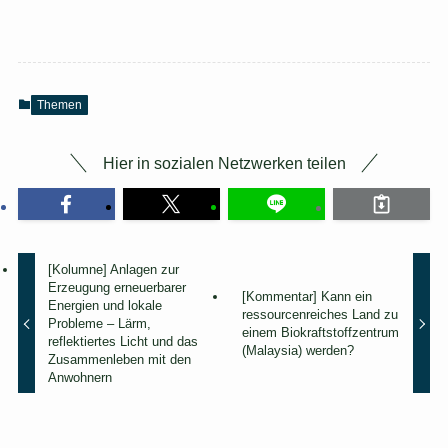
f
o
r
d
e
r
Themen
l
i
c
Hier in sozialen Netzwerken teilen
h
)
[Kolumne] Anlagen zur
Erzeugung erneuerbarer
[Kommentar] Kann ein
Energien und lokale
ressourcenreiches Land zu
Probleme – Lärm,
einem Biokraftstoffzentrum
reflektiertes Licht und das
(Malaysia) werden?
Zusammenleben mit den
Anwohnern