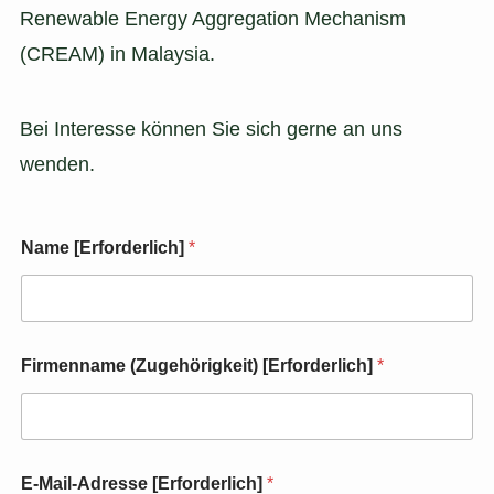
Renewable Energy Aggregation Mechanism
(CREAM) in Malaysia.
Bei Interesse können Sie sich gerne an uns
wenden.
Name [Erforderlich]
*
(
Firmenname (Zugehörigkeit) [Erforderlich]
*
e
r
f
o
r
d
E-Mail-Adresse [Erforderlich]
*