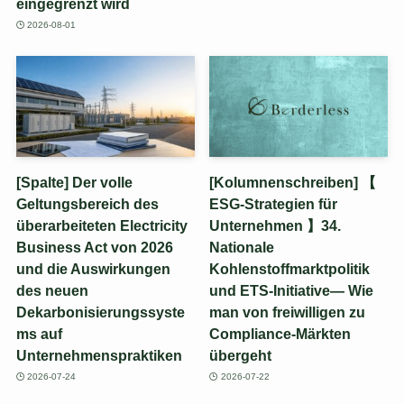
eingegrenzt wird
2026-08-01
[Spalte] Der volle
[Kolumnenschreiben] 【
Geltungsbereich des
ESG-Strategien für
überarbeiteten Electricity
Unternehmen 】34.
Business Act von 2026
Nationale
und die Auswirkungen
Kohlenstoffmarktpolitik
des neuen
und ETS-Initiative— Wie
Dekarbonisierungssyste
man von freiwilligen zu
ms auf
Compliance-Märkten
Unternehmenspraktiken
übergeht
2026-07-24
2026-07-22