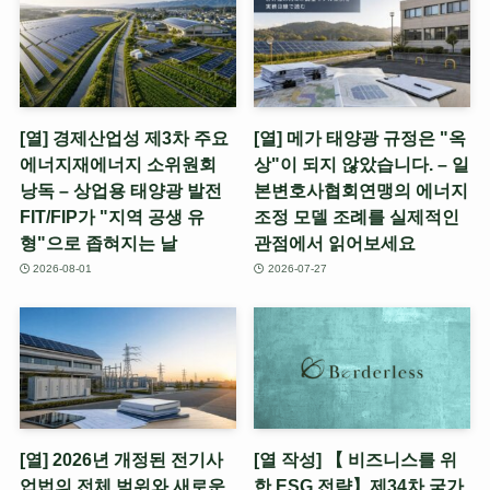
[열] 경제산업성 제3차 주요
[열] 메가 태양광 규정은 "옥
에너지재에너지 소위원회
상"이 되지 않았습니다. – 일
낭독 – 상업용 태양광 발전
본변호사협회연맹의 에너지
FIT/FIP가 "지역 공생 유
조정 모델 조례를 실제적인
형"으로 좁혀지는 날
관점에서 읽어보세요
2026-08-01
2026-07-27
[열] 2026년 개정된 전기사
[열 작성] 【 비즈니스를 위
업법의 전체 범위와 새로운
한 ESG 전략】제34차 국가