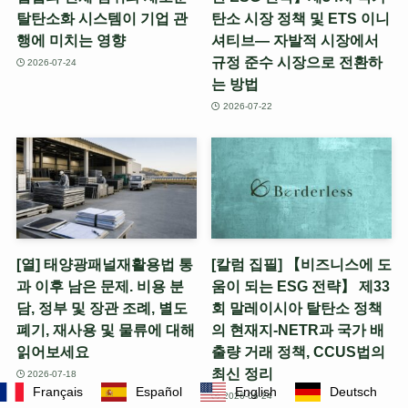
탈탄소화 시스템이 기업 관
탄소 시장 정책 및 ETS 이니
행에 미치는 영향
셔티브— 자발적 시장에서
규정 준수 시장으로 전환하
2026-07-24
는 방법
2026-07-22
[열] 태양광패널재활용법 통
[칼럼 집필] 【비즈니스에 도
과 이후 남은 문제. 비용 분
움이 되는 ESG 전략】 제33
담, 정부 및 장관 조례, 별도
회 말레이시아 탈탄소 정책
폐기, 재사용 및 물류에 대해
의 현재지-NETR과 국가 배
읽어보세요
출량 거래 정책, CCUS법의
최신 정리
2026-07-18
Français
Español
English
Deutsch
2026-06-24