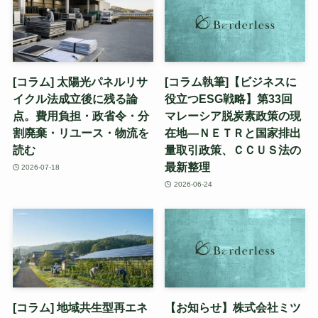
[コラム] 太陽光パネルリサ
[コラム執筆]【ビジネスに
イクル法成立後に残る論
役立つESG戦略】第33回
点。費用負担・政省令・分
マレーシア脱炭素政策の現
割廃棄・リユース・物流を
在地—ＮＥＴＲと国家排出
読む
量取引政策、ＣＣＵＳ法の
最新整理
2026-07-18
2026-06-24
[コラム] 地域共生型再エネ
【お知らせ】株式会社ミツ