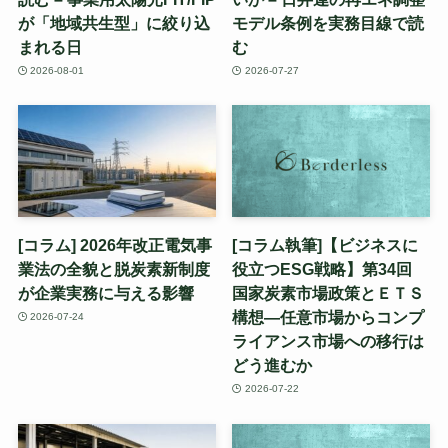
が「地域共生型」に絞り込
モデル条例を実務目線で読
まれる日
む
2026-08-01
2026-07-27
[コラム] 2026年改正電気事
[コラム執筆]【ビジネスに
業法の全貌と脱炭素新制度
役立つESG戦略】第34回
が企業実務に与える影響
国家炭素市場政策とＥＴＳ
構想—任意市場からコンプ
2026-07-24
ライアンス市場への移行は
どう進むか
2026-07-22