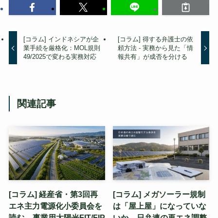
[コラム] インドネシアが企
[コラム] 得する弁護士の依
業手続を厳格化：MOL規則
頼方法 - 実務から見た「情
49/2025で変わる実務対応
報共有」が成否を分ける
関連記事
[コラム] 経産省・第3回再
[コラム] メガソーラー規制
エネ主力電源化小委員会を
は「屋上屋」になっていな
読む – 事業用太陽光FIT/FIP
いか – 日弁連の再エネ調整