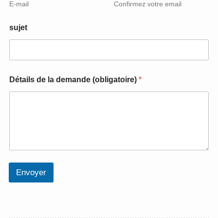
e
E-mail
Confirmez votre email
s
s
sujet
e
l
a
Détails de la demande (obligatoire)
*
Envoyer