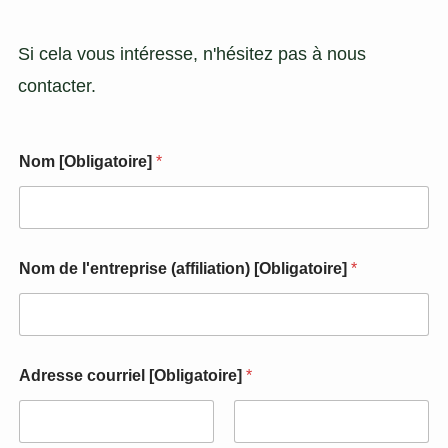
Si cela vous intéresse, n'hésitez pas à nous
contacter.
Nom [Obligatoire]
*
Nom de l'entreprise (affiliation) [Obligatoire]
*
d
Adresse courriel [Obligatoire]
*
e
A
d
r