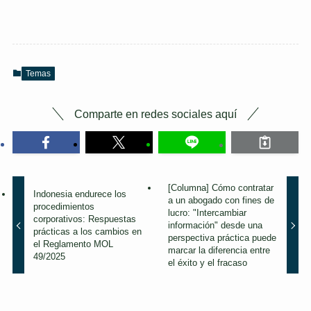
[
O
b
l
i
g
Temas
a
t
Comparte en redes sociales aquí
o
r
i
o
]
【
[Columna] Cómo contratar
O
Indonesia endurece los
a un abogado con fines de
b
procedimientos
lucro: "Intercambiar
l
corporativos: Respuestas
información" desde una
prácticas a los cambios en
i
perspectiva práctica puede
el Reglamento MOL
g
marcar la diferencia entre
49/2025
a
el éxito y el fracaso
t
o
r