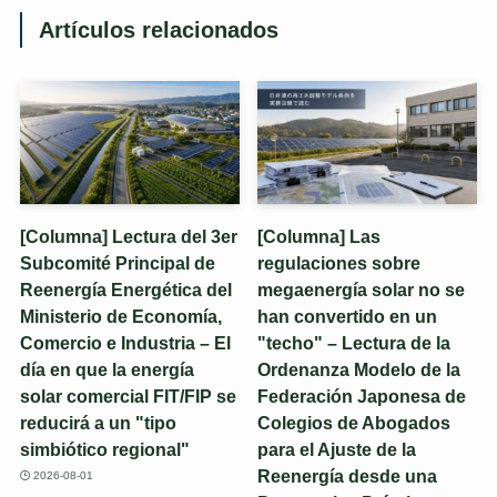
i
o
Artículos relacionados
】
[Columna] Lectura del 3er
[Columna] Las
Subcomité Principal de
regulaciones sobre
Reenergía Energética del
megaenergía solar no se
Ministerio de Economía,
han convertido en un
Comercio e Industria – El
"techo" – Lectura de la
día en que la energía
Ordenanza Modelo de la
solar comercial FIT/FIP se
Federación Japonesa de
reducirá a un "tipo
Colegios de Abogados
simbiótico regional"
para el Ajuste de la
Reenergía desde una
2026-08-01