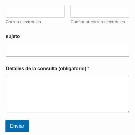
Correo electrónico
Confirmar correo electrónico
sujeto
(
Detalles de la consulta (obligatorio)
*
o
b
l
i
g
a
t
o
r
i
Enviar
o
)