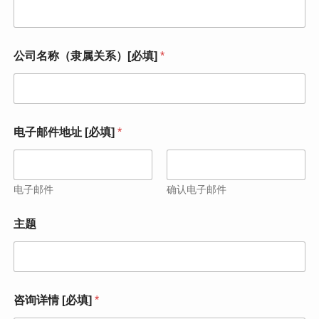
姓
公司名称（隶属关系）[必填]
*
名
（
必
填
）
姓
电子邮件地址 [必填]
*
名
（
必
填
电子邮件
确认电子邮件
）
*
主题
咨询详情 [必填]
*