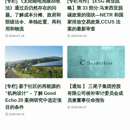
[专栏] 《太阳能电池板回收
[专栏写作] 【ESG 商业战
法》通过后仍然存在的问
略】第 33 部分:马来西亚脱
题。了解成本分摊、政府和
碳政策的现状—NETR 和国
部级法令、单独处置、再利
家排放交易政策,CCUS 法
用和物流
案的最新审查
2026-07-18
2026-06-24
[专栏] 基于社区的再能源的
【通知 】 三尾子集团控股
“机构设计” – 了解 Good
有限公司候补审计委员会成
Echo 20 案例研究中选定项
员兼董事任命报告
目的条件
2026-06-17
2026-06-19