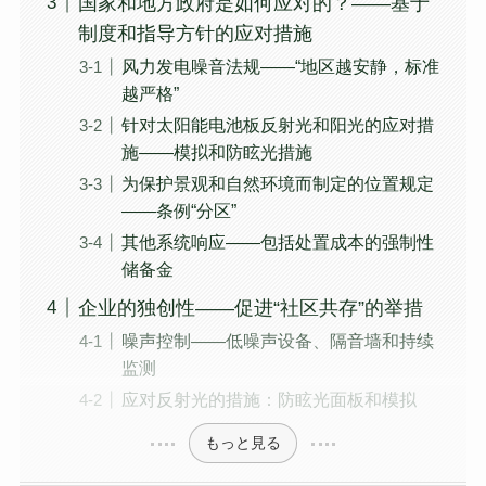
国家和地方政府是如何应对的？——基于
制度和指导方针的应对措施
风力发电噪音法规——“地区越安静，标准
越严格”
针对太阳能电池板反射光和阳光的应对措
施——模拟和防眩光措施
为保护景观和自然环境而制定的位置规定
——条例“分区”
其他系统响应——包括处置成本的强制性
储备金
企业的独创性——促进“社区共存”的举措
噪声控制——低噪声设备、隔音墙和持续
监测
应对反射光的措施：防眩光面板和模拟
もっと見る