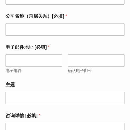
公司名称（隶属关系）[必填]
*
电子邮件地址 [必填]
*
电子邮件
确认电子邮件
电
主题
子
邮
件
地
址
[
咨询详情 [必填]
*
必
填
]