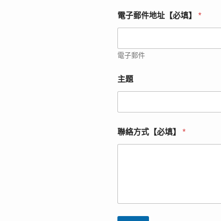
電子郵件地址【必填】
*
電子郵件
主題
公
聯絡方式【必填】
*
司
名
稱
（
隸
屬
關
係
）
【