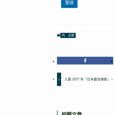
發送
必
填
】
*
*
列
主題
入選 2027 年『日本最佳律師』。
相關文章