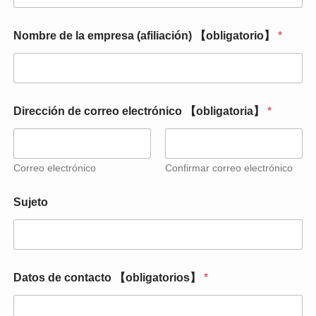
Nombre de la empresa (afiliación) 【obligatorio】
*
Dirección de correo electrónico 【obligatoria】
*
Correo electrónico
Confirmar correo electrónico
d
Sujeto
e
N
o
m
b
r
Datos de contacto 【obligatorios】
*
e
d
e