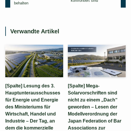
konfrontiert sind
behalten
i
c
h
]
Verwandte Artikel
[Spalte] Lesung des 3.
[Spalte] Mega-
Hauptunterausschusses
Solarvorschriften sind
für Energie und Energie
nicht zu einem „Dach“
des Ministeriums für
geworden – Lesen der
Wirtschaft, Handel und
Modellverordnung der
Industrie – Der Tag, an
Japan Federation of Bar
dem die kommerzielle
Associations zur