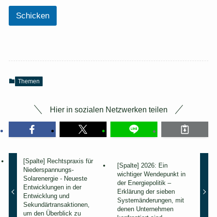
Z
u
Schicken
g
e
h
ö
r
i
g
Themen
k
e
i
Hier in sozialen Netzwerken teilen
t
)
[
E
r
f
[Spalte] Rechtspraxis für
[Spalte] 2026: Ein
o
Niederspannungs-
wichtiger Wendepunkt in
r
Solarenergie - Neueste
der Energiepolitik –
d
Entwicklungen in der
Erklärung der sieben
e
Entwicklung und
Systemänderungen, mit
r
Sekundärtransaktionen,
denen Unternehmen
um den Überblick zu
l