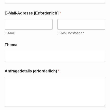
E-Mail-Adresse [Erforderlich]
*
E-Mail
E-Mail bestätigen
[
Thema
E
r
f
o
r
d
Anfragedetails (erforderlich)
*
e
r
l
i
c
h
]
(