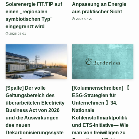
Solarenergie FIT/FIP auf
Anpassung an Energie
einen „regionalen
aus praktischer Sicht
symbiotischen Typ“
2026-07-27
eingegrenzt wird
2026-08-01
[Spalte] Der volle
[Kolumnenschreiben] 【
Geltungsbereich des
ESG-Strategien für
überarbeiteten Electricity
Unternehmen 】34.
Business Act von 2026
Nationale
und die Auswirkungen
Kohlenstoffmarktpolitik
des neuen
und ETS-Initiative— Wie
Dekarbonisierungssyste
man von freiwilligen zu