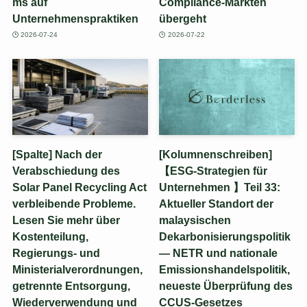
ms auf
Compliance-Märkten
Unternehmenspraktiken
übergeht
2026-07-24
2026-07-22
[Spalte] Nach der
[Kolumnenschreiben]
Verabschiedung des
【ESG-Strategien für
Solar Panel Recycling Act
Unternehmen 】Teil 33:
verbleibende Probleme.
Aktueller Standort der
Lesen Sie mehr über
malaysischen
Kostenteilung,
Dekarbonisierungspolitik
Regierungs- und
— NETR und nationale
Ministerialverordnungen,
Emissionshandelspolitik,
getrennte Entsorgung,
neueste Überprüfung des
Wiederverwendung und
CCUS-Gesetzes