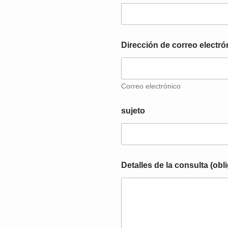
*
Dirección de correo electró
D
i
r
e
c
Correo electrónico
c
i
sujeto
ó
n
*
Detalles de la consulta (obl