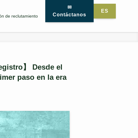
✉
ES
Contáctanos
ón de reclutamiento
egistro】 Desde el
rimer paso en la era