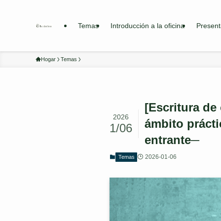
Temas
Introducción a la oficina
Present
Hogar
Temas
[Escritura d
2026
ámbito prácti
1/06
entrante─
2026-01-06
Temas