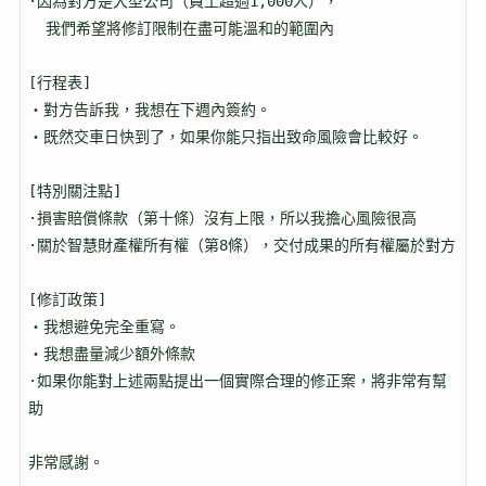
·因為對方是大型公司（員工超過1,000人），

  我們希望將修訂限制在盡可能溫和的範圍內

[行程表]

‧對方告訴我，我想在下週內簽約。

‧既然交車日快到了，如果你能只指出致命風險會比較好。

[特別關注點]

·損害賠償條款（第十條）沒有上限，所以我擔心風險很高

·關於智慧財產權所有權（第8條），交付成果的所有權屬於對方

[修訂政策]

‧我想避免完全重寫。

‧我想盡量減少額外條款

·如果你能對上述兩點提出一個實際合理的修正案，將非常有幫
助

非常感謝。
